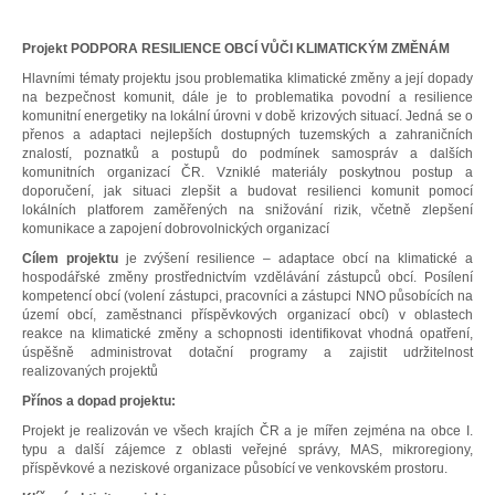
Projekt PODPORA RESILIENCE OBCÍ VŮČI KLIMATICKÝM ZMĚNÁM
Hlavními tématy projektu jsou problematika klimatické změny a její dopady
na bezpečnost komunit, dále je to problematika povodní a resilience
komunitní energetiky na lokální úrovni v době krizových situací. Jedná se o
přenos a adaptaci nejlepších dostupných tuzemských a zahraničních
znalostí, poznatků a postupů do podmínek samospráv a dalších
komunitních organizací ČR. Vzniklé materiály poskytnou postup a
doporučení, jak situaci zlepšit a budovat resilienci komunit pomocí
lokálních platforem
zaměřených na snižování rizik, včetně zlepšení
komunikace a zapojení dobrovolnických organizací
Cílem projektu
je zvýšení resilience – adaptace obcí na klimatické a
hospodářské změny prostřednictvím vzdělávání zástupců obcí. Posílení
kompetencí obcí (volení zástupci, pracovníci a zástupci NNO působících na
území obcí, zaměstnanci příspěvkových organizací obcí) v oblastech
reakce na klimatické změny a schopnosti identifikovat vhodná opatření,
úspěšně administrovat dotační programy a zajistit udržitelnost
realizovaných projektů
Přínos a dopad projektu:
Projekt je realizován ve všech krajích ČR a je mířen zejména na obce I.
typu a další zájemce z oblasti veřejné správy, MAS, mikroregiony,
příspěvkové a neziskové organizace působící ve venkovském prostoru.