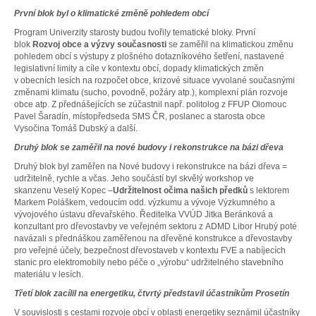
První blok byl o klimatické změně pohledem obcí
Program Univerzity starosty budou tvořily tematické bloky. První
blok
Rozvoj obce a výzvy současnosti
se zaměřil na klimatickou změnu
pohledem obcí s výstupy z plošného dotazníkového šetření, nastavené
legislativní limity a cíle v kontextu obcí, dopady klimatických změn
v obecních lesích na rozpočet obce, krizové situace vyvolané současnými
změnami klimatu (sucho, povodně, požáry atp.), komplexní plán rozvoje
obce atp. Z přednášejících se zúčastnil např. politolog z FFUP Olomouc
Pavel Šaradín, místopředseda SMS ČR, poslanec a starosta obce
Vysočina Tomáš Dubský a další.
Druhý blok se zaměřil na nové budovy i rekonstrukce na bázi dřeva
Druhý blok byl zaměřen na Nové budovy i rekonstrukce na bázi dřeva =
udržitelně, rychle a včas. Jeho součástí byl skvělý workshop ve
skanzenu Veselý Kopec –
Udržitelnost očima našich předků
s lektorem
Markem Poláškem, vedoucím odd. výzkumu a vývoje Výzkumného a
vývojového ústavu dřevařského. Ředitelka VVÚD Jitka Beránková a
konzultant pro dřevostavby ve veřejném sektoru z ADMD Libor Hrubý poté
navázali s přednáškou zaměřenou na dřevěné konstrukce a dřevostavby
pro veřejné účely, bezpečnost dřevostaveb v kontextu FVE a nabíjecích
stanic pro elektromobily nebo péče o „výrobu“ udržitelného stavebního
materiálu v lesích.
Třetí blok zacílil na energetiku, čtvrtý představil účastníkům Prosetín
V souvislosti s cestami rozvoje obcí v oblasti energetiky seznámil účastníky