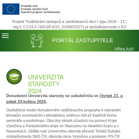
Projekt "Vzdělávání zástupců a zaměstnanců obcí I. typu 2018 – 21",
reg.č. CZ.03.4.74/0.0/0.0/15_019/0010271 je spolufinancován z EU
PORTÁL ZASTUPITELE
PŘIHLÁSIT
REGISTROVA
UNIVERZITA
STAROSTY
2024
Dvoudenní Univerzita starosty se uskutečnila ve
čtvrtek 23. a
pátek 24.května 2024.
Osvědčený model dvoudenního vzdělávacího programu k vybraným
tématům souvisejícím s klimatickou změnou měl již tradičně formu
semináře a workshopu. Oba dny strávili účastníci na pomezí Kraje
Vysočina a Pardubického kraje ve Skanzenu na Veselém Kopci a v
Nasavrkách. Záštitu nad Univerzitou starosty převzal Tomáš Dubský,
místopředseda SMS ČR, starosta obce Vysočina a poslanec PS ČR.