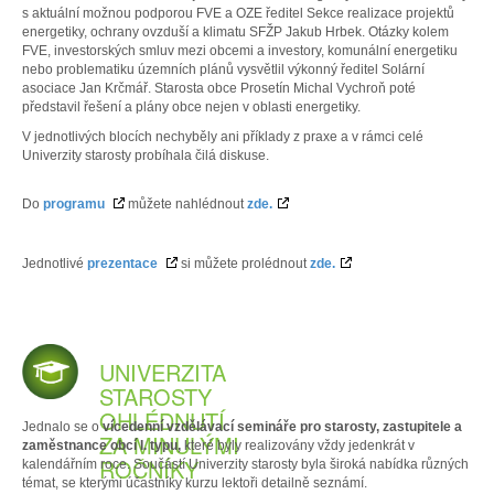
s aktuální možnou podporou FVE a OZE ředitel Sekce realizace projektů
energetiky, ochrany ovzduší a klimatu SFŽP Jakub Hrbek. Otázky kolem
FVE, investorských smluv mezi obcemi a investory, komunální energetiku
nebo problematiku územních plánů vysvětlil výkonný ředitel Solární
asociace Jan Krčmář. Starosta obce Prosetín Michal Vychroň poté
představil řešení a plány obce nejen v oblasti energetiky.
V jednotlivých blocích nechyběly ani příklady z praxe a v rámci celé
Univerzity starosty probíhala čilá diskuse.
Do
programu
můžete nahlédnout
zde.
Jednotlivé
prezentace
si můžete prolédnout
zde.
UNIVERZITA
STAROSTY
OHLÉDNUTÍ
Jednalo se o
vícedenní vzdělávací semináře pro starosty, zastupitele a
ZA MINULÝMI
zaměstnance obcí I. typu,
které byly realizovány vždy jedenkrát v
ROČNÍKY
kalendářním roce. Součástí Univerzity starosty byla široká nabídka různých
témat, se kterými účastníky kurzu lektoři detailně seznámí.